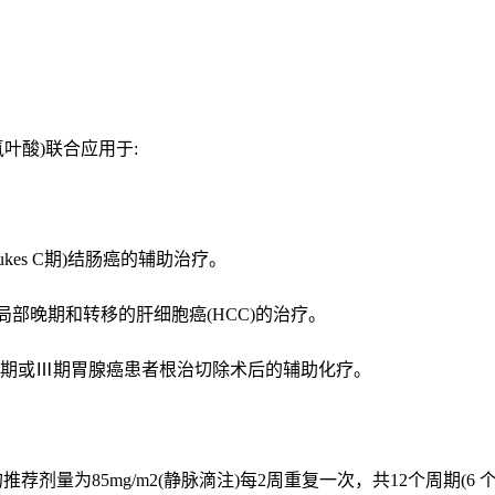
氢叶酸)联合应用于:
kes C期)结肠癌的辅助治疗。
部晚期和转移的肝细胞癌(HCC)的治疗。
于Ⅱ期或Ⅲ期胃腺癌患者根治切除术后的辅助化疗。
剂量为85mg/m2(静脉滴注)每2周重复一次，共12个周期(6 个