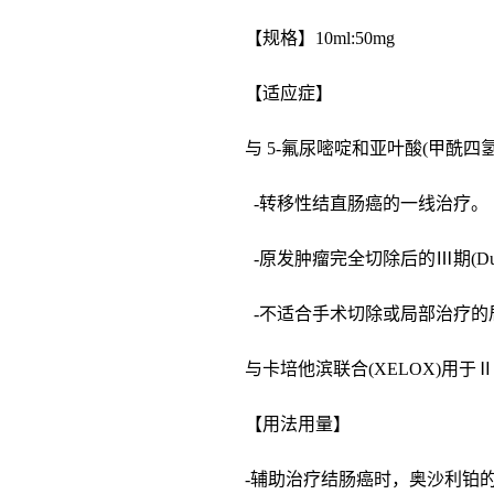
【规格】10ml:50mg
【适应症】
与 5-氟尿嘧啶和亚叶酸(甲酰四
-转移性结直肠癌的一线治疗。
-原发肿瘤完全切除后的Ⅲ期(Du
-不适合手术切除或局部治疗的局
与卡培他滨联合(XELOX)用
【用法用量】
-辅助治疗结肠癌时，奥沙利铂的推荐