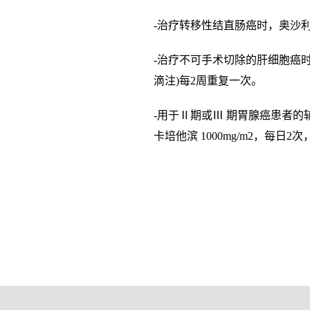
-治疗转移性结直肠癌时，奥沙利铂的
-治疗不可手术切除的肝细胞癌时，
滴注)每2周重复一次。
-用于Ⅱ期或Ⅲ 期胃腺癌患者的
卡培他滨 1000mg/m2，每日