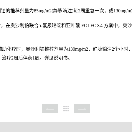
推荐剂量为85mg/m2(静脉滴注)每2周重复一次，或130mg/m
在奥沙利铂联合5-氟尿嘧啶和亚叶酸 FOLFOX4 方案中，奥沙利
辅助化疗时，奥沙利铂推荐剂量为130mg/m2，静脉输注2个小
2次，治疗2周后停药1周。详见说明书。